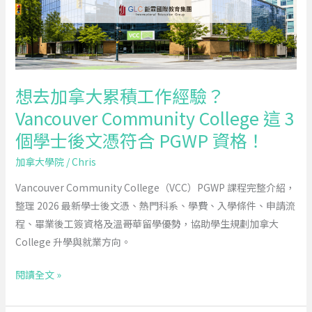
累
一
積
次
工
看
作
經
想去加拿大累積工作經驗？
驗？
Vancouver Community College 這 3
Vancouver
個學士後文憑符合 PGWP 資格！
Community
College
加拿大學院
/
Chris
這
Vancouver Community College（VCC）PGWP 課程完整介紹，
3
整理 2026 最新學士後文憑、熱門科系、學費、入學條件、申請流
個
程、畢業後工簽資格及溫哥華留學優勢，協助學生規劃加拿大
學
College 升學與就業方向。
士
後
閱讀全文 »
文
憑