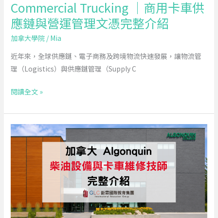
Commercial Trucking ｜商用卡車供
用
卡
應鏈與營運管理文憑完整介紹
車
加拿大學院
/
Mia
供
應
近年來，全球供應鏈、電子商務及跨境物流快速發展，讓物流管
鏈
理（Logistics）與供應鏈管理（Supply C
與
閱讀全文 »
營
運
管
2026
理
Algonquin
文
College
憑
柴
完
油
整
設
介
備
紹