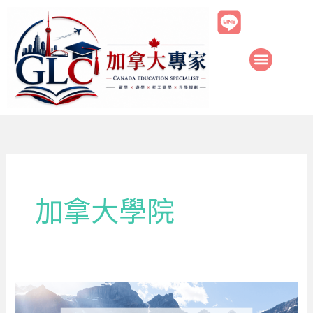
跳
至
主
要
內
容
加拿大學院
加
拿