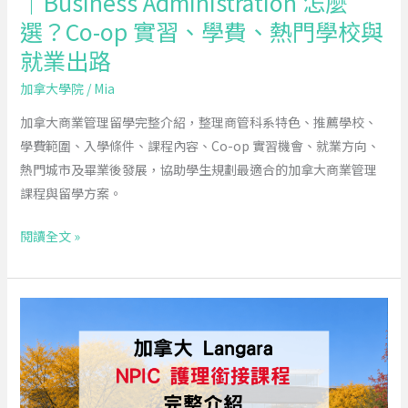
｜Business Administration 怎麼
整
選？Co-op 實習、學費、熱門學校與
指
南
就業出路
｜
加拿大學院
/
Mia
Business
Administration
加拿大商業管理留學完整介紹，整理商管科系特色、推薦學校、
怎
學費範圍、入學條件、課程內容、Co-op 實習機會、就業方向、
麼
熱門城市及畢業後發展，協助學生規劃最適合的加拿大商業管理
選？
課程與留學方案。
Co-
閱讀全文 »
op
實
習、
2026
學
Langara
費、
College
熱
NPIC
門
護
學