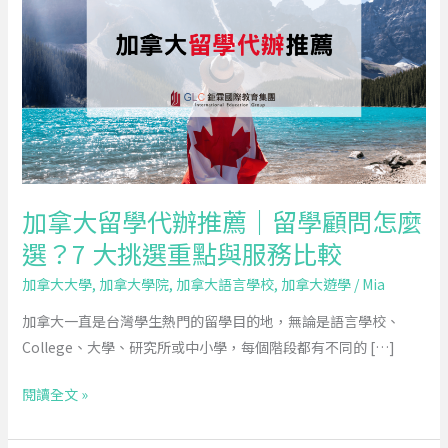
大
留
學
代
辦
推
薦
｜
加拿大留學代辦推薦｜留學顧問怎麼
留
選？7 大挑選重點與服務比較
學
顧
加拿大大學
,
加拿大學院
,
加拿大語言學校
,
加拿大遊學
/
Mia
問
加拿大一直是台灣學生熱門的留學目的地，無論是語言學校、
怎
College、大學、研究所或中小學，每個階段都有不同的 […]
麼
選？
閱讀全文 »
7
大