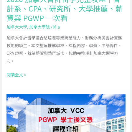
攻
計系、CPA、研究所、大學推薦、薪
略
資與 PGWP 一次看
｜
會
加拿大大學
,
加拿大學院
/
Mia
計
加拿大會計留學適合想培養專業商業能力、財務分析與會計實務
系、
技能的學生。本文整理推薦學校、課程內容、學費、申請條件、
CPA、
CPA 證照、就業薪資與熱門城市，協助完整規劃加拿大留學方
研
向。
究
所、
閱讀全文 »
大
學
推
想
薦、
去
薪
加
資
拿
與
大
PGWP