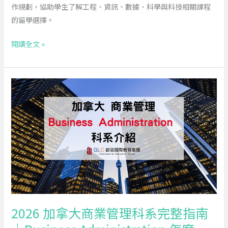
作規劃，協助學生了解工程、資訊、數據、科學與科技相關課程
薦
的留學選擇。
大
學、
閱讀全文 »
College、
PGWP
工
2026
簽
加
與
拿
高
大
薪
商
就
業
業
管
一
理
次
科
看
系
懂
2026 加拿大商業管理科系完整指南
完