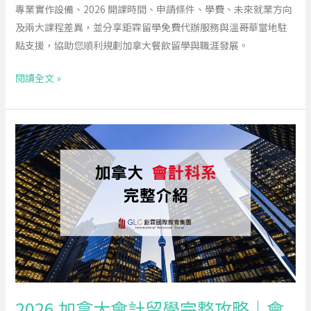
發
專業實作設備、2026 開課時間、申請條件、學費、未來就業方向
展
及兩大課程差異，並分享鉅霖留學免費代辦服務與溫哥華當地駐
完
點支援，協助您順利規劃加拿大餐飲留學與職涯發展。
整
閱讀全文 »
介
紹
2026
加
拿
大
會
計
留
學
完
整
2026 加拿大會計留學完整攻略｜會