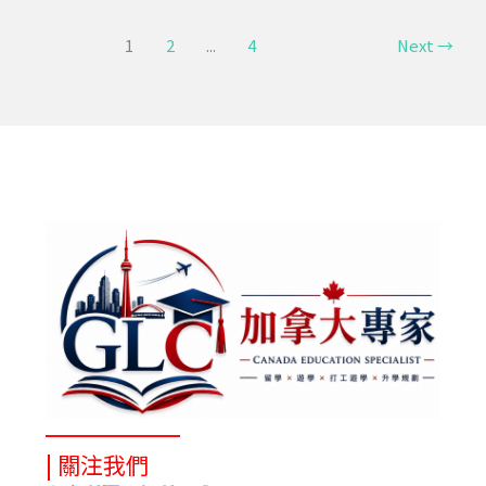
學
1
2
...
4
Next
→
費、
PGWP
與
薪
資
完
整
解
析
| 關注我們