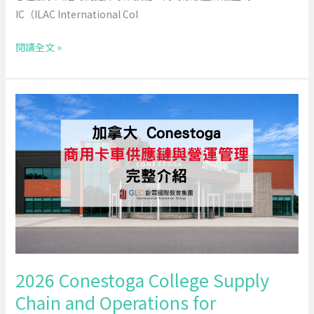
管
IC（ILAC International Col
理、
閱讀全文 »
Co-
op
打
2026
工
Conestoga
遊
College
學
Supply
課
Chain
程-
and
GLC
Operations
鉅
for
霖
Commercial
Trucking
2026 Conestoga College Supply
｜
Chain and Operations for
商