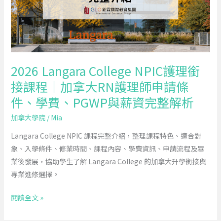
理
校
銜
與
接
就
課
業
程
出
2026 Langara College NPIC護理銜
｜
路
接課程｜加拿大RN護理師申請條
加
件、學費、PGWP與薪資完整解析
拿
大
加拿大學院
/
Mia
RN
Langara College NPIC 課程完整介紹，整理課程特色、適合對
護
象、入學條件、修業時間、課程內容、學費資訊、申請流程及畢
理
業後發展，協助學生了解 Langara College 的加拿大升學銜接與
師
專業進修選擇。
申
請
閱讀全文 »
條
件、