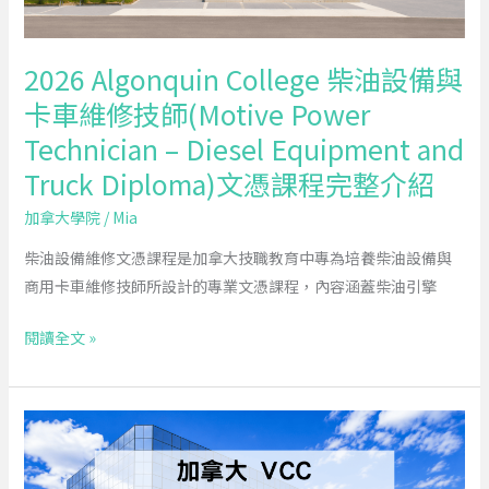
與
卡
車
2026 Algonquin College 柴油設備與
維
卡車維修技師(Motive Power
修
Technician – Diesel Equipment and
技
師
Truck Diploma)文憑課程完整介紹
(Motive
加拿大學院
/
Mia
Power
Technician
柴油設備維修文憑課程是加拿大技職教育中專為培養柴油設備與
–
商用卡車維修技師所設計的專業文憑課程，內容涵蓋柴油引擎
Diesel
閱讀全文 »
Equipment
and
Truck
2026
Diploma)
加
文
拿
憑