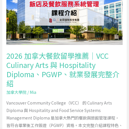
大
課
餐
程
飲
完
留
整
學
介
推
紹
薦
2026 加拿大餐飲留學推薦｜VCC
｜
Culinary Arts 與 Hospitality
VCC
Diploma、PGWP、就業發展完整介
Culinary
Arts
紹
與
加拿大學院
/
Mia
Hospitality
Diploma、
Vancouver Community College（VCC） 的 Culinary Arts
PGWP、
Diploma 與 Hospitality and Food Service Systems
就
Management Diploma 是加拿大熱門的餐飲與旅館管理課程，
業
皆符合畢業後工作簽證（PGWP）資格。本文完整介紹課程特色、