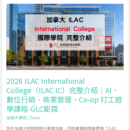
挑
2026
選
ILAC
重
International
點
College（ILAC
與
IC）
服
完
務
整
比
介
較
紹
｜
2026 ILAC International
AI、
College（ILAC IC）完整介紹｜AI、
數
數位行銷、商業管理、Co-op 打工遊
位
行
學課程-GLC鉅霖
銷、
加拿大學院
/
Zuna
商
業
想在加拿大短時間提升專業技能，同時累積國際履歷嗎？ILAC