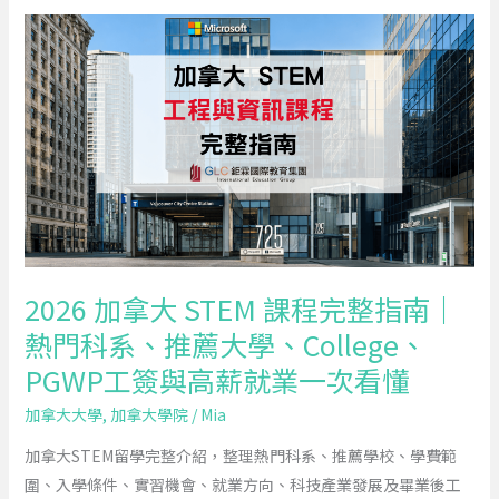
符
2026
合
加
PGWP
拿
資
大
格！
STEM
課
程
完
整
指
2026 加拿大 STEM 課程完整指南｜
南
熱門科系、推薦大學、College、
｜
PGWP工簽與高薪就業一次看懂
熱
門
加拿大大學
,
加拿大學院
/
Mia
科
加拿大STEM留學完整介紹，整理熱門科系、推薦學校、學費範
系、
圍、入學條件、實習機會、就業方向、科技產業發展及畢業後工
推