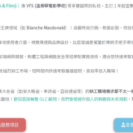
& Film)：
像
VFS (溫哥華電影學校)
等享譽國際的私校，主打 1 年超
校王牌領域（如
Blanche Macdonald
）！涵蓋時尚行銷、新娘彩妝、特效
專攻使用者介面、視覺傳達與品牌設計，比起理論更著重於導師手把手帶領學生完
前端網頁開發、軟體工程與網路安全等短學制實務技術，適合想快速考取
地強烈缺工市場，短時間內快速考取基礎證照，高效率投入職場！
拿大各省（如安大略省、卑詩省、亞伯達省等）的
缺工職場需求都不太一
大翻倍！
歡迎直接聯繫 GLC 顧問，我們會根據你個人的興趣與未來規劃
，
點服務項目
查