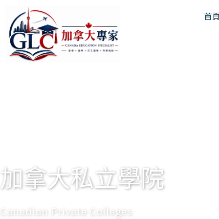
跳
首
至
主
要
內
容
加拿大私立學院
Canadian Private Colleges