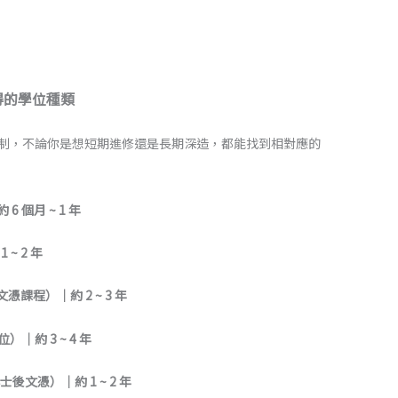
可取得的學位種類
靈活學制，不論你是想短期進修還是長期深造，都能找到相對應的
 6 個月 ~ 1 年
 ~ 2 年
級文憑課程）｜約 2 ~ 3 年
位）｜約 3 ~ 4 年
（學士後文憑）｜約 1 ~ 2 年