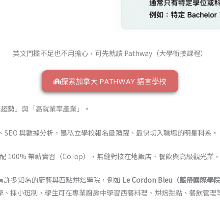
英文門檻不足也不用擔心，可先就讀 Pathway（大學銜接課程）
探索加拿大 PATHWAY 語言學校
工趨勢」與「高就業率產業」。
、SEO 與數據分析，是私立學校報名最踴躍、最快切入職場的明星科系。
配 100% 帶薪實習（Co-op），無縫對接在地飯店、餐飲與高級觀光
有許多知名的廚藝與西點烘焙學院，例如
Le Cordon Bleu（藍帶國際學
學、採小班制，學生可在專業廚房中學習西餐料理、烘焙甜點、餐飲管理