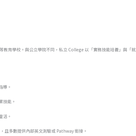
育機構經營的高等教育學校。與公立學院不同，私立 College 以「實務技能
指導。
業技能。
靈活。
且多數提供內部英文測驗或 Pathway 銜接。