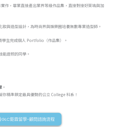
密集實作，畢業直接產出業界等級作品集，直接對接好萊塢與加
化妝與造型設計，為時尚界與娛樂圈培養無數專業造型師。
成個人 Portfolio（作品集）。
技能證照的同學。
樣
。
幫你精準鎖定最具優勢的公立 College 科系！
看GLC鉅霖留學-顧問諮詢流程