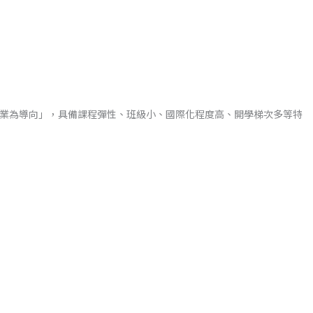
培養」與「就業為導向」，具備課程彈性、班級小、國際化程度高、開學梯次多等特