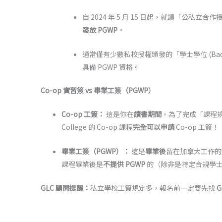
自 2024 年 5 月 15 日起，就讀「公私立
發放 PGWP
。
通常僅有少數私校授權頒發的「學士學位 (Bache
具備 PGWP 資格。
Co-op 實習簽 vs 畢業工簽（PGWP）
Co-op 工簽：
這是你在
讀書期間
，為了完成「課程
College 的 Co-op 課程
完全可以申請
Co-op 工簽！
畢業工簽（PGWP）：
這是
畢業後
留在加拿大工作的簽證
課程畢業後是
不提供 PGWP
的（除非是特定合規學
GLC 顧問提醒：
私立學校工簽規定多，報名前一定要先找
G