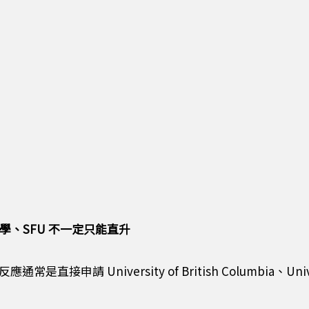
？
學、SFU 不一定只能直升
iversity of British Columbia、University o