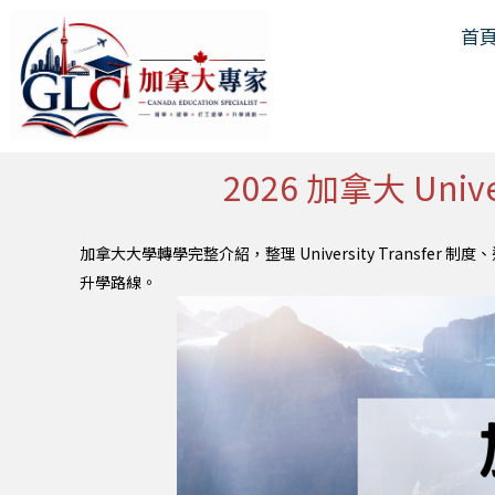
跳
首
至
主
要
內
容
2026 加拿大 Uni
加拿大大學轉學完整介紹，整理 University Trans
升學路線。