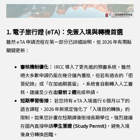
1. 電子旅行證 (eTA)：免簽入境與轉機首選
雖然 eTA 申請流程在第一部分已詳細說明，但 2026 年有兩點
關鍵更新：
審核機制優化：
IRCC 導入了更先進的預審系統，雖然
絕大多數申請仍能在幾分鐘內獲批，但若有過去的「拒
簽紀錄」或「在加逾期居留」，系統會自動轉入人工審
核，建議至少在
出發前 2 週
完成申請。
短期學習銜接：
若您持有 eTA 入境進行 6 個月以下的
語言課程，2026 年新規定強化了「入境目的轉換」的
限制。如果您計畫在短期課後銜接長期學位，強烈建議
在國內直接申請
學生簽證 (Study Permit)
，避免入境
後身分轉換困難。