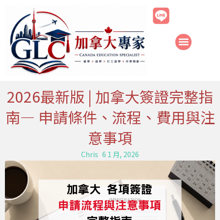
跳
至
主
要
內
容
2026最新版 | 加拿大簽證完整指
南— 申請條件、流程、費用與注
意事項
Chris
6 1 月, 2026