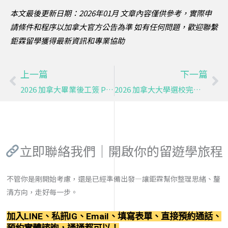
本文最後更新日期：2026年01月
文章內容僅供參考，實際申
請條件和程序以加拿大官方公告為準
如有任何問題，歡迎聯繫
鉅霖留學獲得最新資訊和專業協助
上一篇
下一篇
上一頁
下
2026 加拿大畢業後工簽 PGWP 最新政策、條件、申請流程-GLC鉅霖專業解析
2026 加拿大大學選校完整指南｜Maclean’s 排名解析三大類型 GLC 鉅霖留學
立即聯絡我們｜開啟你的留遊學旅程
不管你是剛開始考慮，還是已經準備出發—讓鉅霖幫你整理思緒、釐
清方向，走好每一步。
加入LINE、私訊IG、Email、填寫表單、直接預約通話、