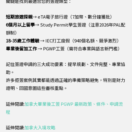
關鍵是找到最適合您的簽證類型：
短期旅遊探親
→ eTA電子旅行證（7加幣、數分鐘獲批）
6個月以上留學
→ Study Permit學生簽證（注意2026年PAL配
額制）
18-35歲工作體驗
→ IEC打工度假（940個名額、競爭激烈）
畢業後留加工作
→ PGWP工簽（需符合專業與語言新門檻）
記住簽證申請的三大成功要素：提早規劃、文件完整、專業協
助。
許多拒簽案例其實都能透過正確的準備策略避免，特別是財力
證明、回國意圖這些審核重點。
延伸閱讀:
加拿大畢業後工簽 PGWP 最新政策、條件、申請流
程
延伸閱讀:
加拿大入境攻略