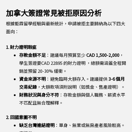
加拿大簽證常見被拒原因分析
根據鉅霖留學經驗與最新統計，申請被拒主要歸納為以下四大
面向：
1. 財力證明瑕疵
存款金額不足
：建議每月預算至少
CAD 1,500-2,000
，
學生簽證要CAD 22895 的財力證明 ，總額需涵蓋全程開
銷並預留 20-30% 緩衝。
資金來源不明
：避免臨時大額存入。建議提供
3-6 個月
交易紀錄
，大額款項須附說明（如獎金、售產證明）。
財務狀況與身分不符
：存款金額與個人職務、薪資水平
不匹配且無合理解釋。
2. 回國意圖不明
缺乏台灣連結證明
：單身、無業或無房產者風險較高。