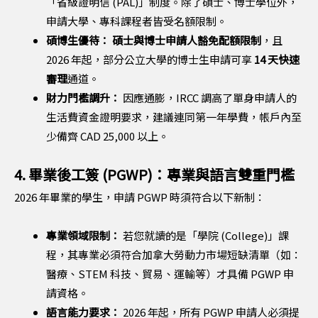
「省級證明信 (PAL)」制度。除了碩士、博士學位外，
申請大學、專科課程者皆受名額限制。
碩博生優待：
碩士與博士申請人豁免配額限制
，且
2026 年起，部分公立大學的博士生申請可享
14 天快速
審理
通道。
財力門檻調升：
因應通膨，IRCC 調高了單身申請人的
生活費資金證明要求，建議連同第一年學費，帳戶內至
少備齊 CAD 25,000 以上。
4. 畢業後工簽 (PGWP)：專業與語言雙重門檻
2026 年畢業的學生，申請 PGWP 時須符合以下新制：
專業領域限制：
若您就讀的是「學院 (College)」課
程，其專業必須符合加拿大勞動力市場短缺清單（如：
醫療、STEM 科技、貿易、運輸等）才具備 PGWP 申
請資格。
語言能力要求：
2026 年起，所有 PGWP 申請人必須提