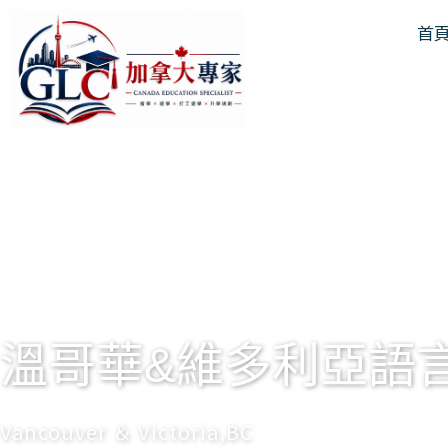
跳
首
至
主
要
內
容
溫哥華&維多利亞語
Vancouver ＆ Victoria,BC