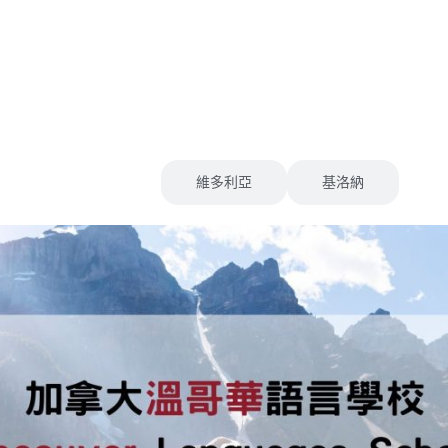
溫哥華
維多利亞
基洛納