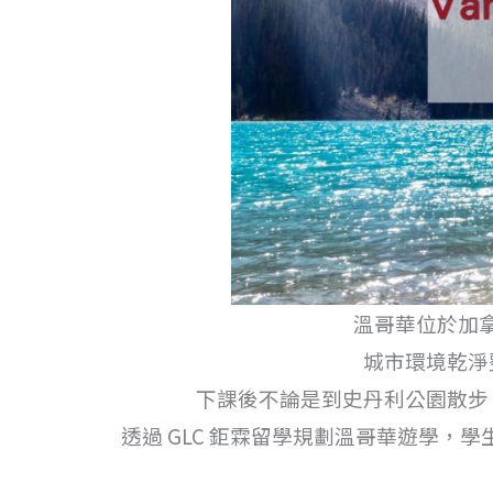
溫哥華位於加
城市環境乾淨
下課後不論是到史丹利公園散步
透過 GLC 鉅霖留學規劃溫哥華遊學