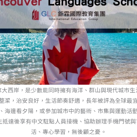
拿大西岸，是少數能同時擁有海洋、群山與現代城市生
整潔，治安良好，生活節奏舒適，長年被評為全球最
、海邊看夕陽，或參加城市中的藝術、市集與運動活
，學生抵達後享有中文駐點人員接機、協助辦理手機門號
活、專心學習，無後顧之憂。