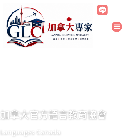
跳
至
主
要
內
容
加拿大官方語言教育協會
Languages Canada