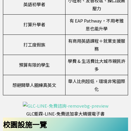
小班制、友善校區、練口說無
英語初學者
壓力
有 EAP Pathway，不用考雅
打算升學者
思也能升學
有商用英語課程＋就業支援服
打工度假族
務
學費 & 生活費比大城市親民許
預算有限的學生
多
華人比例超低，環境非常國際
想避開華人圈練真英文
化
GLC鉅霖-LINE-免費送加拿大精選電子書
校園設施一覽