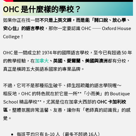
OHC 是什麼樣的學校？
如果你正在找一間
不只是上英文課，而是能「開口說、放心學、
安心住」的語言學校
，那你一定要認識 OHC —— Oxford House
College！
OHC 是一間成立於 1974 年的國際語言學校，至今已有超過 50 年
的教學經驗，在
加拿大
、英國、愛爾蘭、美國與澳洲
都有分校，
真正是橫跨五大英語系國家的專業品牌。
不過，它可不是那種招生破千、師生超疏離的語言學院喔～
相反地，OHC 的特色就在於它是一所**「小而美」的 Boutique
School 精品學校**，尤其是位在加拿大西部的
OHC 卡加利校
區
，整體氛圍非常溫馨、友善，讓你有「老師真的認識我」的感
覺。
每班平均只有 8–10 人（最多不超過 16人）