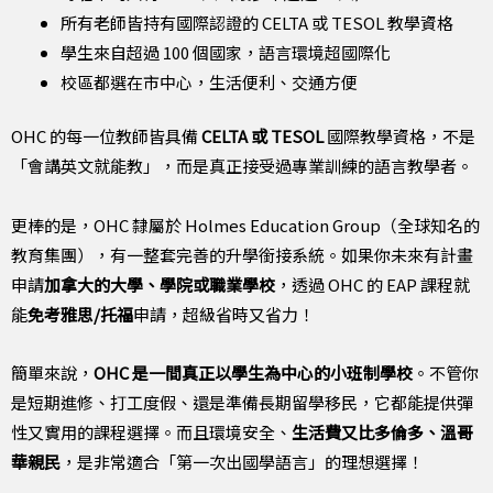
所有老師皆持有國際認證的 CELTA 或 TESOL 教學資格
學生來自超過 100 個國家，語言環境超國際化
校區都選在市中心，生活便利、交通方便
OHC 的每一位教師皆具備
CELTA 或 TESOL
國際教學資格，不是
「會講英文就能教」，而是真正接受過專業訓練的語言教學者。
更棒的是，OHC 隸屬於 Holmes Education Group（全球知名的
教育集團），有一整套完善的升學銜接系統。如果你未來有計畫
申請
加拿大的大學、學院或職業學校
，透過 OHC 的 EAP 課程就
能
免考雅思/托福
申請，超級省時又省力！
簡單來說，
OHC 是一間真正以學生為中心的小班制學校
。不管你
是短期進修、打工度假、還是準備長期留學移民，它都能提供彈
性又實用的課程選擇。而且環境安全、
生活費又比多倫多、溫哥
華親民
，是非常適合「第一次出國學語言」的理想選擇！