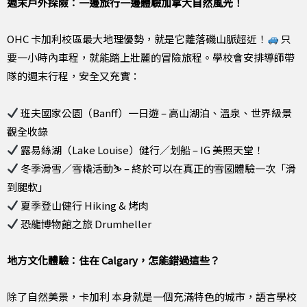
週末戶外探險：一邊旅行一邊體驗加拿大自然風光！
OHC 卡加利校區最大地理優勢，就是它離落磯山脈超近！
只
要一小時內車程，就能踏上壯麗的冒險旅程。學校會安排導師帶
隊的週末行程，安全又充實：
班夫國家公園（Banff）一日遊 – 高山湖泊、溫泉、世界級景
觀全收錄
露易絲湖（Lake Louise）健行／划船 – IG 美照天堂！
冬季滑雪／雪橇活動⛷
– 終於可以在真正的雪國體驗一次「滑
到腿軟」
夏季登山健行 Hiking & 烤肉
恐龍博物館之旅 Drumheller
地方文化體驗：住在 Calgary，怎能錯過這些？
除了自然美景，卡加利 本身就是一個充滿特色的城市，語言學校