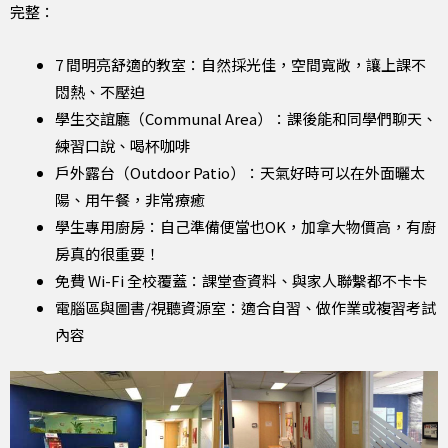
完整：
7 間明亮舒適的教室：自然採光佳，空間寬敞，讓上課不
悶熱、不壓迫
學生交誼廳（Communal Area）：課後能和同學們聊天、
練習口說、喝杯咖啡
戶外露台（Outdoor Patio）：天氣好時可以在外面曬太
陽、用午餐，非常療癒
學生專用廚房：自己準備便當也OK，加拿大物價高，有廚
房真的很重要！
免費 Wi-Fi 全校覆蓋：課堂查資料、與家人聯繫都不卡卡
電腦區與圖書/視聽資源室：適合自習、做作業或複習考試
內容