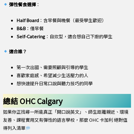
彈性餐食選擇
：
Half Board
：含早餐與晚餐（最受學生歡迎）
B&B
：僅早餐
Self-Catering
：自炊型，適合想自己下廚的學生
適合誰？
第一次出國、需要照顧與引導的學生
喜歡家庭感、希望減少生活壓力的人
想快速提升日常口說與聽力技巧的同學
總結 OHC Calgary
如果你正找尋一所能真正「開口說英文」、師生距離親近、環境
友善、課程實用又有彈性的語言學校，那麼 OHC 卡加利 絕對值
得列入清單