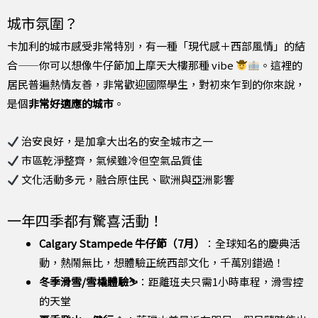
城市氛圍？
卡加利的城市感受非常特別，有一種「現代感＋西部風情」的結
合——你可以想像牛仔節加上摩天大樓那種 vibe
。這裡的
居民普遍熱情友善，非常歡迎國際學生，對初來乍到的你來說，
是個
非常好適應的城市
。
治安良好，是加拿大出名的安全城市之一
市區乾淨整齊，氣候雖冷但空氣品質佳
文化活動多元，融合原住民、歐洲與亞洲影響
一年四季都有驚喜活動！
Calgary Stampede 牛仔節（7月）
：全球知名的慶典活
動，熱鬧無比，想體驗正統西部文化，千萬別錯過！
冬季滑雪/雪橇體驗⛷️
：距離班夫只需1小時車程，滑雪控
的天堂