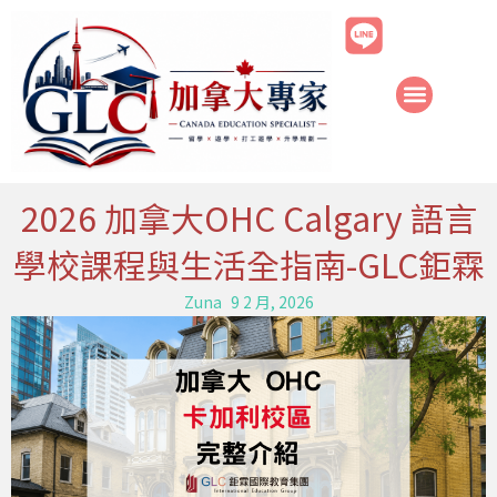
跳
至
主
要
內
容
2026 加拿大OHC Calgary 語言
學校課程與生活全指南-GLC鉅霖
Zuna
9 2 月, 2026