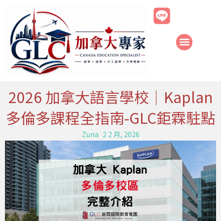
跳
至
主
要
內
容
2026 加拿大語言學校｜Kaplan
多倫多課程全指南-GLC鉅霖駐點
Zuna
2 2 月, 2026