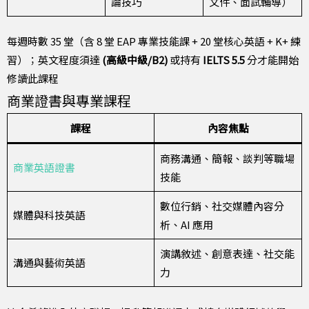
論技巧
文件、面試輔導）
每週時數 35 堂（含 8 堂 EAP 專業技能課 + 20 堂核心英語 + K+ 練
習）；英文程度須達
(高級中級/B2)
或持有
IELTS 5.5
分才能開始
修讀此課程
商業證書與專業課程
課程
內容焦點
商務溝通、簡報、談判等職場
商業英語證書
技能
數位行銷、社交媒體內容分
媒體與科技英語
析、AI 應用
演講敘述、創意表達、社交能
溝通與藝術英語
力