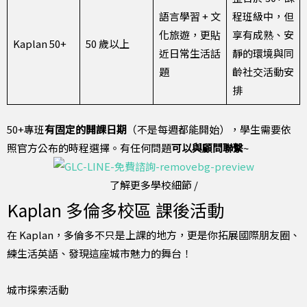
語言學習 + 文
程班級中，但
化旅遊，更貼
享有成熟、安
Kaplan 50+
50 歲以上
近日常生活話
靜的環境與同
題
齡社交活動安
排
50+專班
有固定的開課日期
（不是每週都能開始），學生需要依
照官方公布的時程選擇。有任何問題
可以與顧問聯繫
~
了解更多學校細節 /
Kaplan 多倫多校區 課後活動
在 Kaplan，多倫多不只是上課的地方，更是你拓展國際朋友圈、
練生活英語、發現這座城市魅力的舞台！
城市探索活動