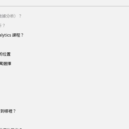
s（數據分析）？
析？
alytics 課程？
在的位置
公寓選擇
度需要到哪裡？