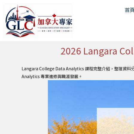
跳
首
至
主
要
內
容
2026 Langara 
Langara College Data Analytics 課
Analytics 專業進修與職涯發展。