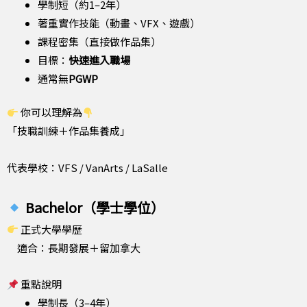
學制短（約1–2年）
著重實作技能（動畫、VFX、遊戲）
課程密集（直接做作品集）
目標：
快速進入職場
通常無
PGWP
你可以理解為
「技職訓練＋作品集養成」
代表學校：VFS / VanArts / LaSalle
Bachelor（學士學位）
正式大學學歷
適合：長期發展＋留加拿大
重點說明
學制長（3–4年）