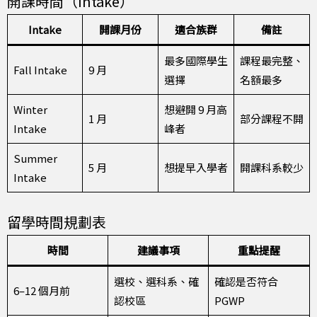
開課時間（Intake）
Intake
開課月份
適合族群
備註
最多國際學生
課程最完整、
Fall Intake
9 月
選擇
名額最多
Winter
想避開 9 月高
1 月
部分課程不開
Intake
峰者
Summer
5 月
想提早入學者
開課科系較少
Intake
留學時間規劃表
時間
建議事項
重點提醒
選校、選科系、確
確認是否符合
6–12 個月前
認校區
PGWP