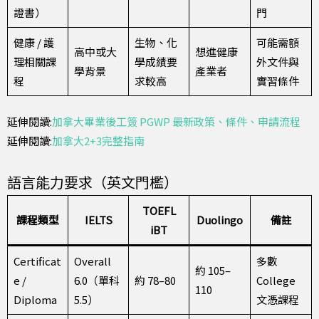
證書）
門
健康 / 護
生物、化
可能需額
高中或大
想進健康
理相關課
學成績要
外文件與
學背景
產業者
程
求較高
實習條件
延伸閱讀:
加拿大畢業後工簽 PGWP 最新政策、條件、申請流程
延伸閱讀:
加拿大2+3完整指南
語言能力要求（英文門檻）
TOEFL
課程類型
IELTS
Duolingo
備註
iBT
Certificat
Overall
多數
約 105–
e /
6.0（單科
約 78–80
College
110
Diploma
5.5）
文憑課程