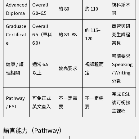
Advanced
Overall
視科系不
約 80
約 110
Diploma
6.0–6.5
同
Graduate
Overall
商管與研
約 115–
Certificat
6.5（單科
約 83–88
究生課程
120
e
6.0）
常見
可能要求
健康 / 護
通常 6.5
視課程而
Speaking
較高要求
理相關
以上
定
/ Writing
分數
完成 ESL
Pathway
可免正式
不一定需
不一定需
後可銜接
/ ESL
英文直入
要
要
主課程
語言能力（Pathway）