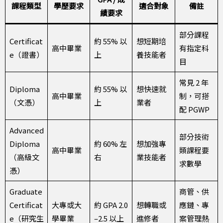
課程類型
學歷要求
適合對象
備註
績要求
部分課程
Certificat
約 55% 以
想短期培
高中畢業
有指定科
e（證書）
上
養技能者
目
常見 2 年
Diploma
約 55% 以
想快速就
高中畢業
制，可搭
（文憑）
上
業者
配 PGWP
Advanced
部分技術
Diploma
約 60% 左
想加強專
高中畢業
類課程要
（高級文
右
業技能者
求數學
憑）
Graduate
商管、供
Certificat
大專或大
約 GPA 2.0
想轉職或
應鏈、專
e（研究生
學畢業
–2.5 以上
進修者
案管理熱