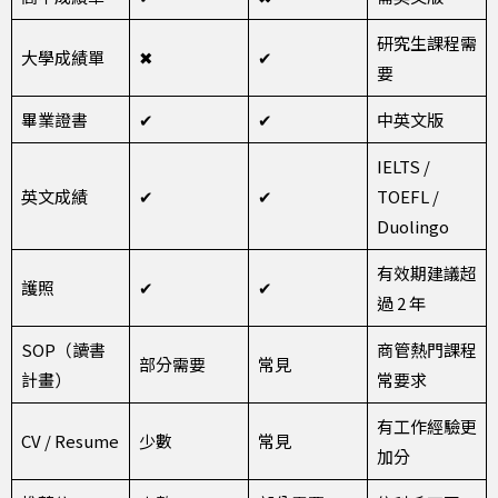
研究生課程需
大學成績單
✖
✔
要
畢業證書
✔
✔
中英文版
IELTS /
英文成績
✔
✔
TOEFL /
Duolingo
有效期建議超
護照
✔
✔
過 2 年
SOP（讀書
商管熱門課程
部分需要
常見
計畫）
常要求
有工作經驗更
CV / Resume
少數
常見
加分