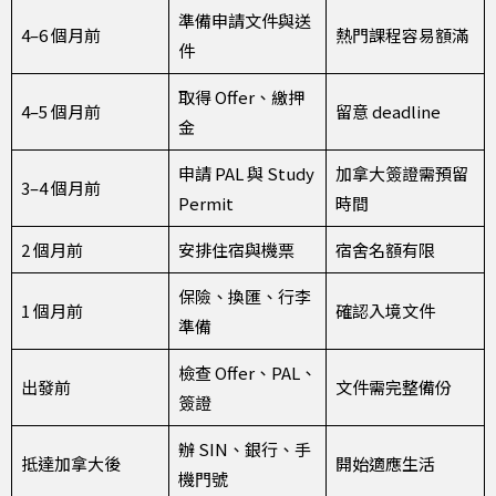
準備申請文件與送
4–6 個月前
熱門課程容易額滿
件
取得 Offer、繳押
4–5 個月前
留意 deadline
金
申請 PAL 與 Study
加拿大簽證需預留
3–4 個月前
Permit
時間
2 個月前
安排住宿與機票
宿舍名額有限
保險、換匯、行李
1 個月前
確認入境文件
準備
檢查 Offer、PAL、
出發前
文件需完整備份
簽證
辦 SIN、銀行、手
抵達加拿大後
開始適應生活
機門號