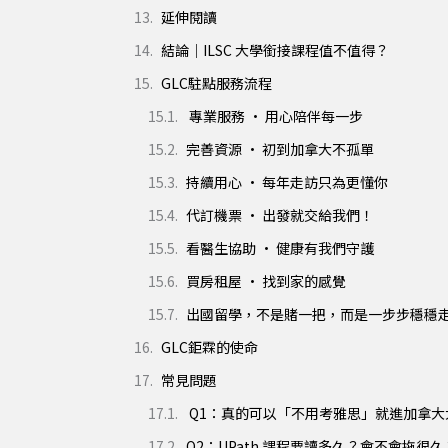
延伸閱讀
結論｜ILSC 大學銜接課程值不值得？
GLC駐點服務流程
專業服務 · 用心陪伴每一步
完善資源 · 初到加拿大不孤單
持續用心 · 每年走訪只為更懂你
代訂機票 · 出發就交給我們！
看醫生協助 · 健康有我們守護
買房租屋 · 找到家的感覺
出國留學，不是賭一把，而是一步步穩穩
GLC鉅霖的使命
常見問題
Q1：真的可以「不用考雅思」就進加拿大
Q2：UPath 課程要讀多久？會不會拖很久