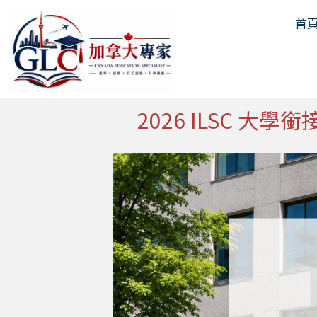
跳
首
至
主
要
內
容
2026 ILSC 