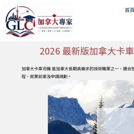
跳
首
至
主
要
內
容
2026 最新版加拿大
加拿大卡車司機 是加拿大長期具需求的技術職業之一，適合
程、就業前景及申請規劃。