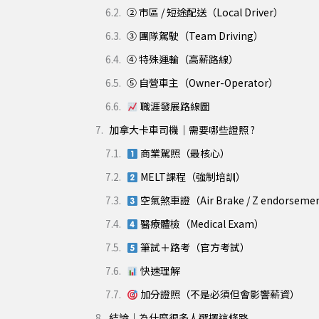
② 市區 / 短途配送（Local Driver）
③ 團隊駕駛（Team Driving）
④ 特殊運輸（高薪路線）
⑤ 自營車主（Owner-Operator）
職涯發展路線圖
加拿大卡車司機｜需要哪些證照 ?
商業駕照（最核心）
MELT課程（強制培訓）
空氣煞車證（Air Brake / Z endorseme
醫療體檢（Medical Exam）
筆試＋路考（官方考試）
快速理解
加分證照（不是必須但會影響薪資）
結論｜為什麼很多人選擇這條路