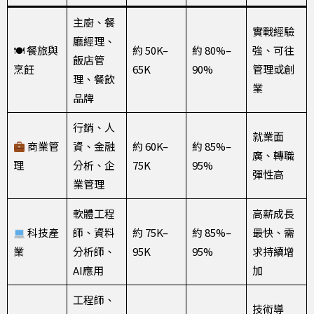
主廚、餐
實戰經驗
廳經理、
🍽 餐旅與
約 50K–
約 80%–
強、可往
飯店管
烹飪
65K
90%
管理或創
理、餐飲
業
品牌
行銷、人
就業面
商業管
資、金融
約 60K–
約 85%–
廣、轉職
理
分析、企
75K
95%
彈性高
業管理
軟體工程
高薪成長
科技產
師、資料
約 75K–
約 85%–
最快、需
業
分析師、
95K
95%
求持續增
AI應用
加
工程師、
技術導