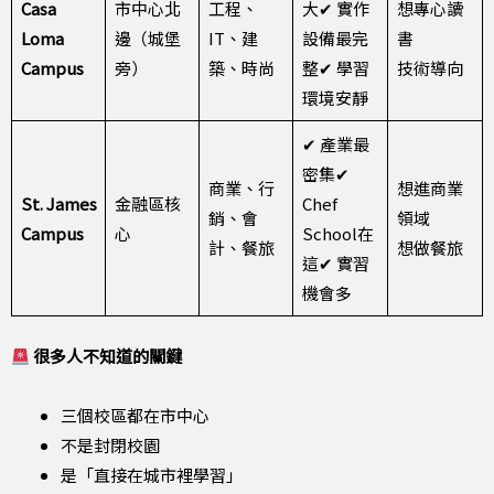
Casa
市中心北
工程、
大✔ 實作
想專心讀
Loma
邊（城堡
IT、建
設備最完
書
Campus
旁）
築、時尚
整✔ 學習
技術導向
環境安靜
✔ 產業最
密集✔
商業、行
想進商業
St. James
金融區核
Chef
銷、會
領域
Campus
心
School在
計、餐旅
想做餐旅
這✔ 實習
機會多
很多人不知道的關鍵
三個校區都在市中心
不是封閉校園
是「直接在城市裡學習」