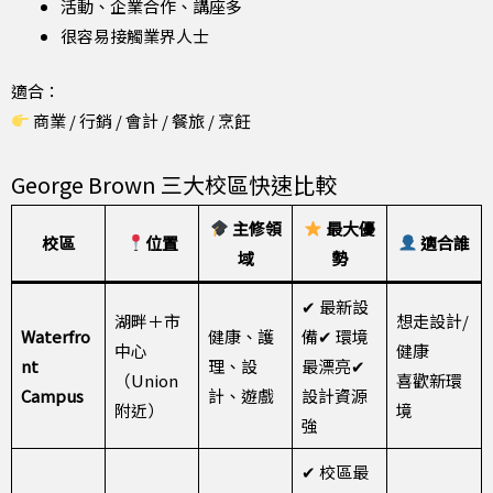
活動、企業合作、講座多
很容易接觸業界人士
適合：
商業 / 行銷 / 會計 / 餐旅 / 烹飪
George Brown 三大校區快速比較
主修領
最大優
校區
位置
適合誰
域
勢
✔ 最新設
湖畔＋市
想走設計/
Waterfro
健康、護
備✔ 環境
中心
健康
nt
理、設
最漂亮✔
（Union
喜歡新環
Campus
計、遊戲
設計資源
附近）
境
強
✔ 校區最