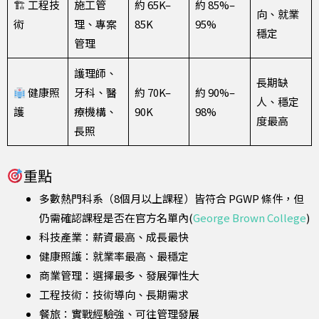
🏗 工程技
施工管
約 65K–
約 85%–
向、就業
術
理、專案
85K
95%
穩定
管理
護理師、
長期缺
健康照
牙科、醫
約 70K–
約 90%–
人、穩定
護
療機構、
90K
98%
度最高
長照
重點
多數熱門科系（8個月以上課程）皆符合 PGWP 條件，但
仍需確認課程是否在官方名單內(
George Brown College
)
科技產業：薪資最高、成長最快
健康照護：就業率最高、最穩定
商業管理：選擇最多、發展彈性大
工程技術：技術導向、長期需求
餐旅：實戰經驗強、可往管理發展