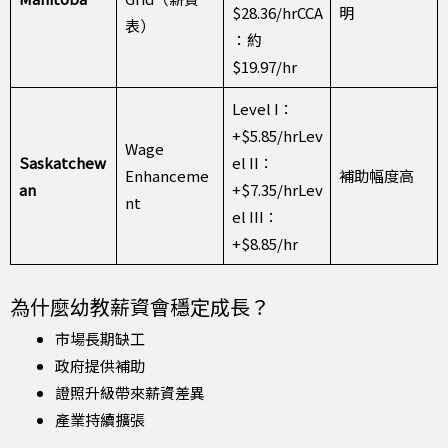
$28.36/hrCCA
明
表）
：約
$19.97/hr
Level I：
+$5.85/hrLev
Wage
Saskatchew
el II：
Enhanceme
補助幅度高
an
+$7.35/hrLev
nt
el III：
+$8.85/hr
為什麼幼教薪資會穩定成長？
市場長期缺工
政府提供補助
證照升級帶來薪資差異
產業持續擴張