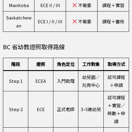
Manitoba
ECE II / III
不需要
課程＋實習
Saskatchew
ECE I / II / III
不需要
課程＋審核
an
BC 省幼教證照取得路線
階段
證照
角色定位
工作對象
取得方式
幼兒園／
認可課程
Step 1
ECEA
入門助理
托育中心
＋申請
認可課程
＋實習／
Step 2
ECE
正式老師
3–5歲幼兒
時數＋申
請