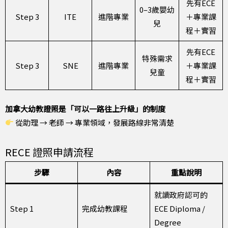
先有ECE
0–3歲嬰幼
Step 3
ITE
進階專業
＋專業課
兒
程＋實習
先有ECE
特殊需求
Step 3
SNE
進階專業
＋專業課
兒童
程＋實習
加拿大幼教證照是「可以一路往上升級」的制度
從助理 → 老師 → 專業領域，發展路線非常清楚
RECE 證照申請流程
步驟
內容
重點說明
就讀政府認可的
Step 1
完成幼教課程
ECE Diploma /
Degree