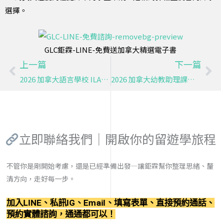
選擇。
GLC鉅霖-LINE-免費送加拿大精選電子書
上一篇
下一篇
上一頁
下
2026 加拿大語言學校 ILAC 溫哥華校區懶人包｜課程、費用、住宿＋GLC 駐點服務
2026 加拿大幼教助理課程教育展優惠｜VanWest ECEA 快速培訓課程介紹｜GLC鉅霖遊學
立即聯絡我們｜開啟你的留遊學旅程
不管你是剛開始考慮，還是已經準備出發—讓鉅霖幫你整理思緒、釐
清方向，走好每一步。
加入LINE、私訊IG、Email、填寫表單、直接預約通話、
預約實體諮詢，通通都可以！