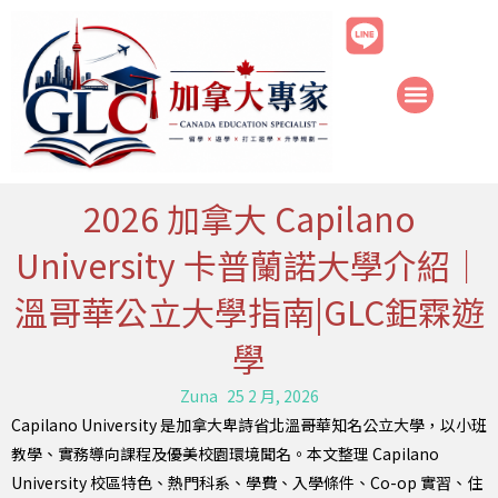
跳
至
主
要
內
容
2026 加拿大 Capilano
University 卡普蘭諾大學介紹｜
溫哥華公立大學指南|GLC鉅霖遊
學
Zuna
25 2 月, 2026
Capilano University 是加拿大卑詩省北溫哥華知名公立大學，以小班
教學、實務導向課程及優美校園環境聞名。本文整理 Capilano
University 校區特色、熱門科系、學費、入學條件、Co-op 實習、住