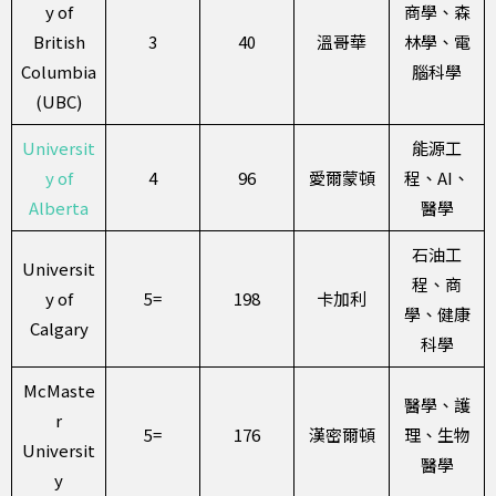
y of
商學、森
British
3
40
溫哥華
林學、電
Columbia
腦科學
(UBC)
Universit
能源工
y of
4
96
愛爾蒙頓
程、AI、
Alberta
醫學
石油工
Universit
程、商
y of
5=
198
卡加利
學、健康
Calgary
科學
McMaste
醫學、護
r
5=
176
漢密爾頓
理、生物
Universit
醫學
y