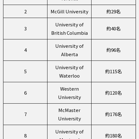
2
McGill University
約29名
University of
3
約40名
British Columbia
University of
4
約96名
Alberta
University of
5
約115名
Waterloo
Western
6
約120名
University
McMaster
7
約176名
University
University of
8
約180名