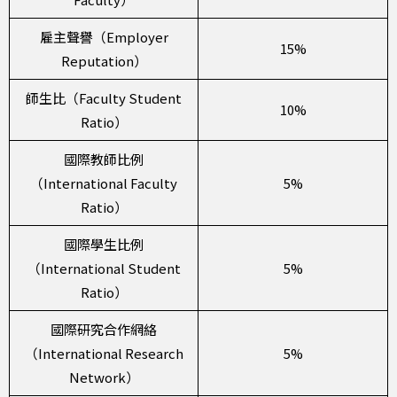
雇主聲譽（Employer
15%
Reputation）
師生比（Faculty Student
10%
Ratio）
國際教師比例
（International Faculty
5%
Ratio）
國際學生比例
（International Student
5%
Ratio）
國際研究合作網絡
（International Research
5%
Network）