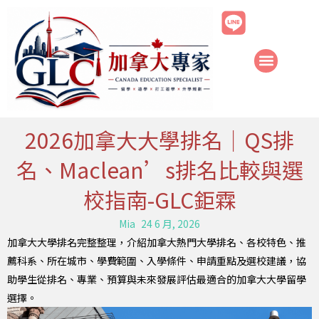
跳
至
主
要
內
容
2026加拿大大學排名｜QS排
名、Maclean’s排名比較與選
校指南-GLC鉅霖
Mia
24 6 月, 2026
加拿大大學排名完整整理，介紹加拿大熱門大學排名、各校特色、推
薦科系、所在城市、學費範圍、入學條件、申請重點及選校建議，協
助學生從排名、專業、預算與未來發展評估最適合的加拿大大學留學
選擇。