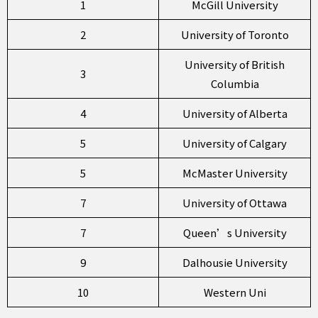
1
McGill University
2
University of Toronto
University of British
3
Columbia
4
University of Alberta
5
University of Calgary
5
McMaster University
7
University of Ottawa
7
Queen’s University
9
Dalhousie University
10
Western Uni