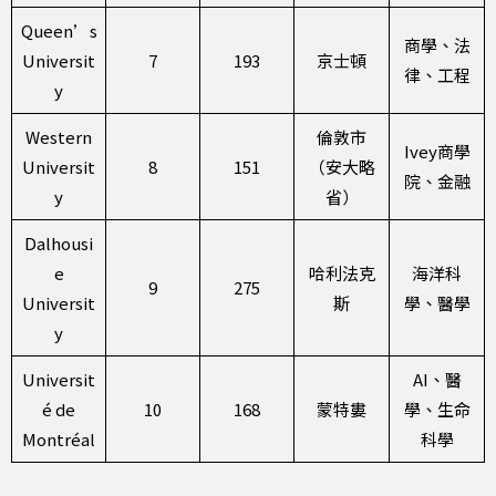
Queen’s
商學、法
Universit
7
193
京士頓
律、工程
y
Western
倫敦市
Ivey商學
Universit
8
151
（安大略
院、金融
y
省）
Dalhousi
e
哈利法克
海洋科
9
275
Universit
斯
學、醫學
y
Universit
AI、醫
é de
10
168
蒙特婁
學、生命
Montréal
科學