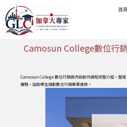
跳
首
至
主
要
內
容
Camosun College
Camosun College 數位行銷與內容創作課程完整介紹，整理 
優勢，協助學生規劃數位行銷專業進修。