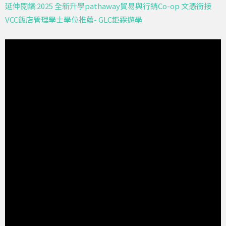
延伸閱讀:2025 全新升學pathaway貿易與行銷Co-op 文憑銜接
VCC飯店管理學士學位推薦- GLC鉅霖遊學