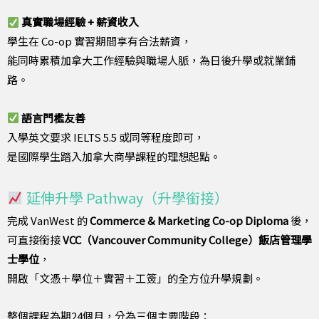
真實職場經驗 + 薪資收入
學生在 Co-op 實習期間享有合法薪資，
能同時累積加拿大工作經驗與職場人脈，為日後升學或就業鋪
路。
語言門檻友善
入學英文要求 IELTS 5.5 或同等程度即可，
是國際學生踏入加拿大商學課程的理想起點。
延伸升學 Pathway（升學銜接）
完成 VanWest 的
Commerce & Marketing Co-op Diploma
後，
可直接銜接
VCC（Vancouver Community College）飯店管理學
士學位
，
開啟「文憑＋學位＋實習＋工簽」的全方位升學規劃。
整個課程為期24個月，分為三個主要階段：