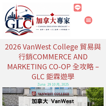
跳
至
主
要
內
容
2026 VanWest College 貿易與
行銷COMMERCE AND
MARKETING CO-OP 全攻略 –
GLC 鉅霖遊學
Zuna
29 10 月, 2025