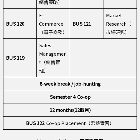
銷售策略）
E–
Market
BUS 120
Commerce
BUS 121
Research（
（電子商務）
市場研究）
Sales
Managemen
BUS 119
t（銷售管
理）
8-week break / job-hunting
Semester 4: Co-op
12 months(12個月)
BUS 122
Co–op Placement（帶薪實習）