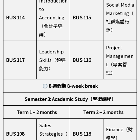
Introduction
Social Media
to
Marketing（
BUS 114
Accounting
BUS 115
社群媒體行
（會計學導
銷）
論）
Project
Leadership
Managemen
BUS
1
17
Skills（領導
BUS 116
t（專案管
能力）
理）
8 週假期 8-week break
Semester 3: Academic Study（學術課程）
Term 1 – 2 months
Term 2 – 2 months
Sales
Finance（財
BUS 108
Strategies（
BUS 118
務學）