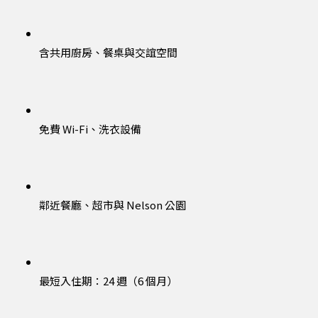
含共用廚房、餐桌與交誼空間
免費 Wi-Fi、洗衣設備
鄰近餐廳、超市與 Nelson 公園
最短入住期：24 週（6 個月）