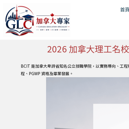
跳
首
至
主
要
內
容
2026 加拿大理工
BCIT 是加拿大卑詩省知名公立技職學院，以實務導向、工程
程、PGWP 資格及畢業發展。