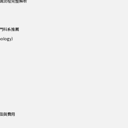
ogy 申請流程完整解析
gy 熱門科系推薦
ology）
）
gy 住宿與費用