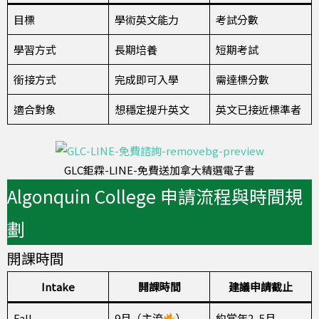
目標
學術英文能力
考試分數
學習方式
長期培養
短期考試
銜接方式
完成即可入學
需達標分數
適合對象
想穩定提升英文
英文已接近標準者
GLC鉅霖-LINE-免費送加拿大精選電子書
Algonquin College 申請流程與時間規
劃
開課時間
Intake
開課時間
建議申請截止
Fall
9月（主流
）
約當年2–5月