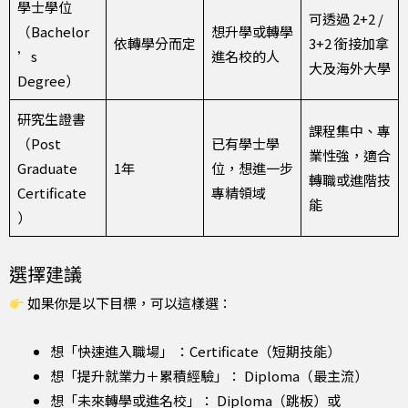
學士學位
可透過 2+2 /
（Bachelor
想升學或轉學
依轉學分而定
3+2 銜接加拿
’s
進名校的人
大及海外大學
Degree）
研究生證書
課程集中、專
（Post
已有學士學
業性強，適合
Graduate
1年
位，想進一步
轉職或進階技
Certificate
專精領域
能
）
選擇建議
如果你是以下目標，可以這樣選：
想「快速進入職場」 ：Certificate（短期技能）
想「提升就業力＋累積經驗」： Diploma（最主流）
想「未來轉學或進名校」： Diploma（跳板）或