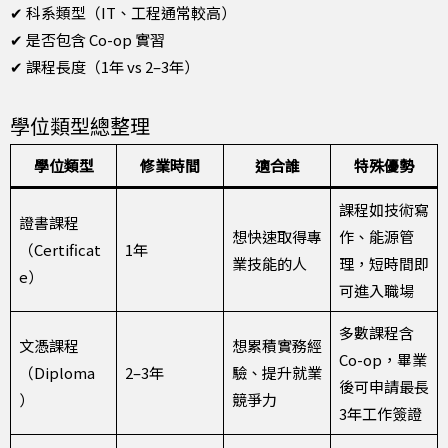
✔ 科系類型（IT、工程通常較高）
✔ 是否包含 Co-op 實習
✔ 課程長度（1年 vs 2–3年）
學位類型總整理
學位類型
修業時間
適合誰
特殊優勢
課程如技術寫
證書課程
想快速取得專
作、能源管
（Certificat
1年
業技能的人
理，短時間即
e）
可進入職場
多數課程含
文憑課程
想累積實務經
Co-op，畢業
（Diploma
2–3年
驗、提升就業
後可申請最長
）
競爭力
3年工作簽證