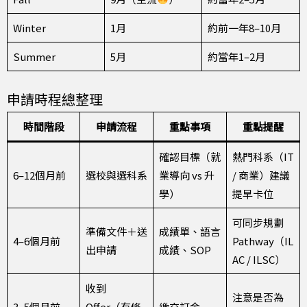
Winter
1月
約前一年8–10月
Summer
5月
約當年1–2月
申請時程總整理
時間階段
申請流程
重點事項
重點提醒
確認目標（就
熱門科系（IT
6–12個月前
選校與選科系
業導向 vs 升
/ 商業）建議
學）
提早卡位
可同步規劃
準備文件＋送
成績單、語言
4–6個月前
Pathway（IL
出申請
成績、SOP
AC / ILSC）
收到
注意是否為
3–5個月前
Offer（有條
繳交訂金