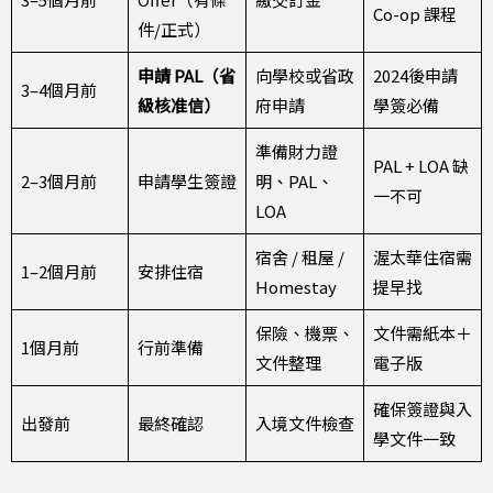
Co-op 課程
件/正式）
申請 PAL（省
向學校或省政
2024後申請
3–4個月前
級核准信）
府申請
學簽必備
準備財力證
PAL + LOA 缺
2–3個月前
申請學生簽證
明、PAL、
一不可
LOA
宿舍 / 租屋 /
渥太華住宿需
1–2個月前
安排住宿
Homestay
提早找
保險、機票、
文件需紙本＋
1個月前
行前準備
文件整理
電子版
確保簽證與入
出發前
最終確認
入境文件檢查
學文件一致